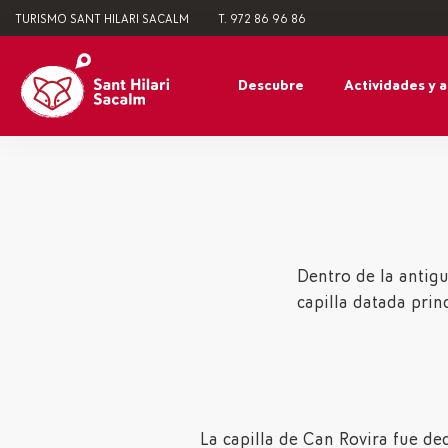
TURISMO SANT HILARI SACALM
T. 972 86 96 86
Descubre
Actividades y 
Dentro de la antigu
capilla datada prin
La capilla de Can Rovira fue dec