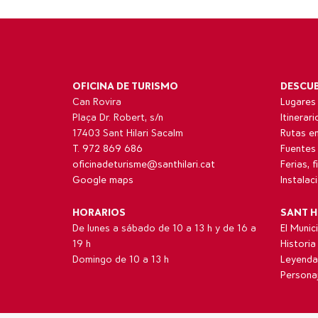
OFICINA DE TURISMO
DESCU
Can Rovira
Lugares 
Plaça Dr. Robert, s/n
Itinerar
17403 Sant Hilari Sacalm
Rutas en
T. 972 869 686
Fuentes
oficinadeturisme@santhilari.cat
Ferias, 
Google maps
Instalac
HORARIOS
SANT H
De lunes a sábado de 10 a 13 h y de 16 a
El Munic
19 h
Historia
Domingo de 10 a 13 h
Leyenda
Persona