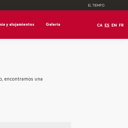
EL TIEMPO
ía y alojamientos
Galería
CA
ES
EN
FR
smo, encontramos una