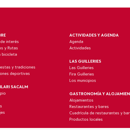
BRE
ACTIVIDADES Y AGENDA
de interés
Agenda
ios y Rutas
Actividades
 bicicleta
LAS GUILLERIES
fiestas y tradiciones
Las Guilleries
iones deportivas
Fira Guilleries
Los municipios
ILARI SACALM
ipio
GASTRONOMÍA Y ALOJAMIE
Alojamientos
s
Restaurantes y bares
jes
Cuadrícula de restaurantes y ba
Productos locales