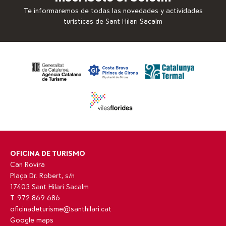
Te informaremos de todas las novedades y actividades
turísticas de Sant Hilari Sacalm
OFICINA DE TURISMO
Can Rovira
Plaça Dr. Robert, s/n
17403 Sant Hilari Sacalm
T. 972 869 686
oficinadeturisme@santhilari.cat
Google maps