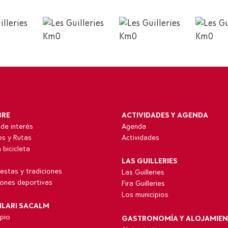
BRE
ACTIVIDADES Y AGENDA
de interés
Agenda
ios y Rutas
Actividades
 bicicleta
LAS GUILLERIES
fiestas y tradiciones
Las Guilleries
iones deportivas
Fira Guilleries
Los municipios
ILARI SACALM
ipio
GASTRONOMÍA Y ALOJAMIE