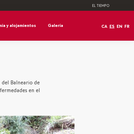
EL TIEMPO
ía y alojamientos
Galería
CA
ES
EN
FR
 del Balneario de
nfermedades en el