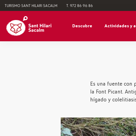
TURISMO SANT HILARI SACALM
T. 972 86 96 86
Descubre
Actividades y 
Es una fuente con 
la Font Picant. An
hígado y colelitiasis