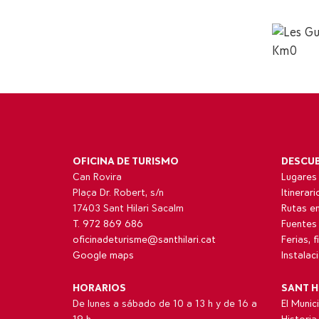
OFICINA DE TURISMO
DESCU
Can Rovira
Lugares 
Plaça Dr. Robert, s/n
Itinerar
17403 Sant Hilari Sacalm
Rutas en
T. 972 869 686
Fuentes
oficinadeturisme@santhilari.cat
Ferias, 
Google maps
Instalac
HORARIOS
SANT H
De lunes a sábado de 10 a 13 h y de 16 a
El Munic