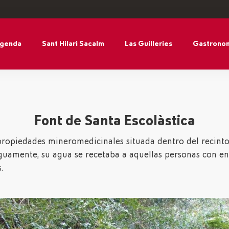
agenda
Sant Hilari Sacalm
Las Guilleries
Gastronom
Font de Santa Escolàstica
propiedades mineromedicinales situada dentro del recinto
tiguamente, su agua se recetaba a aquellas personas con e
.