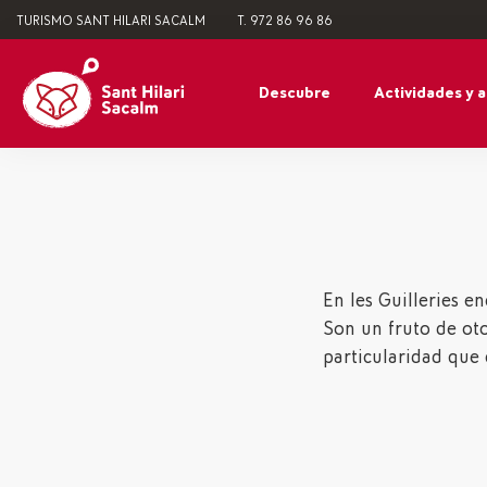
TURISMO SANT HILARI SACALM
T. 972 86 96 86
Descubre
Actividades y 
En les Guilleries e
Son un fruto de oto
particularidad que 