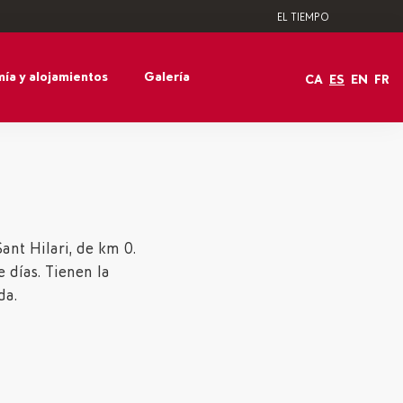
EL TIEMPO
ía y alojamientos
Galería
CA
ES
EN
FR
ant Hilari, de km 0.
 días. Tienen la
da.