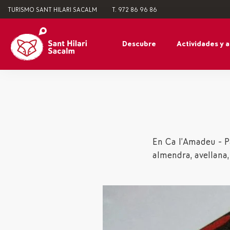
TURISMO SANT HILARI SACALM
T. 972 86 96 86
Descubre
Actividades y 
En Ca l’Amadeu - P
almendra, avellana,