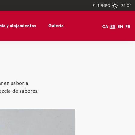
26 Cº
EL TIEMPO
ía y alojamientos
Galería
CA
ES
EN
FR
enen sabor a
ezcla de sabores.