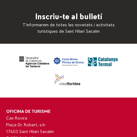
Inscriu-te al bulletí
T’informarem de totes les novetats i activitats
turístiques de Sant Hilari Sacalm
OFICINA DE TURISME
Can Rovira
Plaça Dr. Robert, s/n
17403 Sant Hilari Sacalm