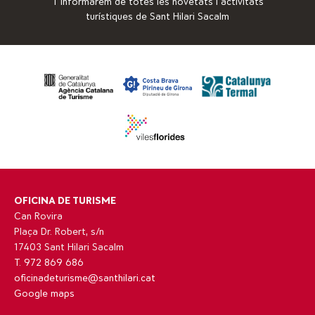
T’informarem de totes les novetats i activitats
turístiques de Sant Hilari Sacalm
OFICINA DE TURISME
Can Rovira
Plaça Dr. Robert, s/n
17403 Sant Hilari Sacalm
T. 972 869 686
oficinadeturisme@santhilari.cat
Google maps