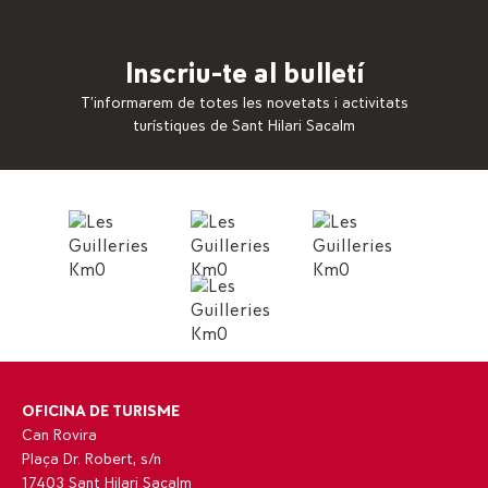
Inscriu-te al bulletí
T’informarem de totes les novetats i activitats
turístiques de Sant Hilari Sacalm
OFICINA DE TURISME
Can Rovira
Plaça Dr. Robert, s/n
17403 Sant Hilari Sacalm