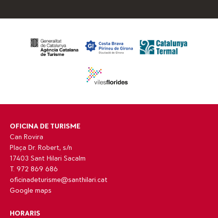
OFICINA DE TURISME
Can Rovira
Plaça Dr. Robert, s/n
17403 Sant Hilari Sacalm
T. 972 869 686
oficinadeturisme@santhilari.cat
Google maps
HORARIS