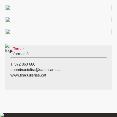
Tornar
Informació
T. 972 869 686
coordinaciofira@santhilari.cat
www.firaguilleries.cat