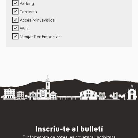
Parking
Terrassa
Accés Minusvàlids
Wifi
Menjar Per Emportar
Inscriu-te al bulletí
T’informarem de totes les novetats i activitats