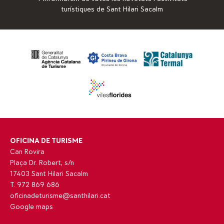
turístiques de Sant Hilari Sacalm
OFICINA DE TURISME
Can Rovira
Plaça Dr. Robert, s/n
17403 Sant Hilari Sacalm
T. 972 869 686
oficinadeturisme@santhilari.cat
Google maps