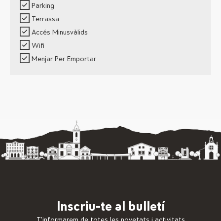
Parking
Terrassa
Accés Minusvàlids
Wifi
Menjar Per Emportar
Inscriu-te al bulletí
T’informarem de totes les novetats i activitats