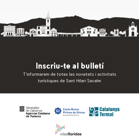
Inscriu-te al bulletí
T’informarem de totes les novetats i activitats
turístiques de Sant Hilari Sacalm