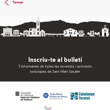
Tornar
Inscriu-te al bulletí
T’informarem de totes les novetats i activitats
turístiques de Sant Hilari Sacalm