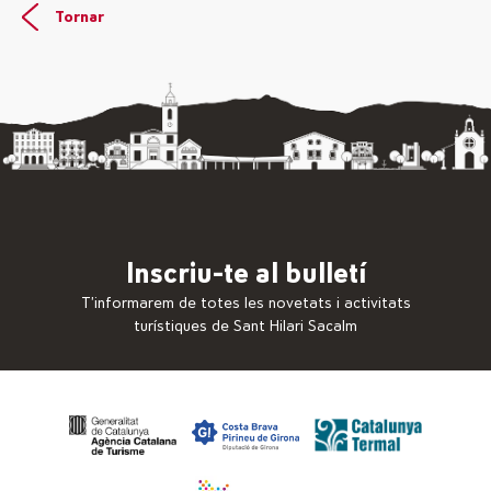
Tornar
Inscriu-te al bulletí
T’informarem de totes les novetats i activitats
turístiques de Sant Hilari Sacalm