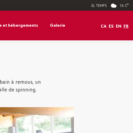
16 Cº
EL TEMPS
e et hébergements
Galerie
CA
ES
EN
FR
 bain à remous, un
alle de spinning.