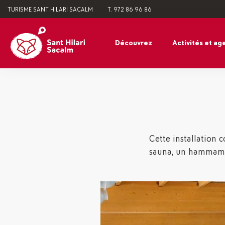
TURISME SANT HILARI SACALM
T. 972 86 96 86
Découvrez
Activités et ag
Cette installation 
sauna, un hammam, u