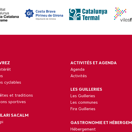
VREZ
ACTIVITÉS ET AGENDA
intérêt
Agenda
es
Activités
res cyclables
LES GUILLERIES
fêtes et traditions
Les Guilleries
tions sportives
Les communes
Fira Guilleries
ILARI SACALM
pi
GASTRONOMIE ET HÉBERGE
Hébergement