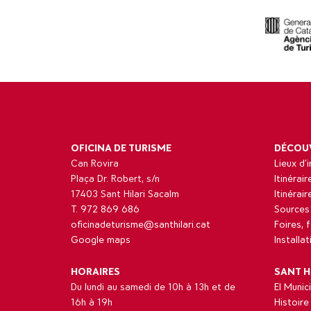
OFICINA DE TURISME
DÉCOU
Can Rovira
Lieux d’
Plaça Dr. Robert, s/n
Itinérair
17403 Sant Hilari Sacalm
Itinérai
T. 972 869 686
Sources
oficinadeturisme@santhilari.cat
Foires, 
Google maps
Installa
HORAIRES
SANT H
Du lundi au samedi de 10h à 13h et de
El Munici
16h à 19h
Histoire