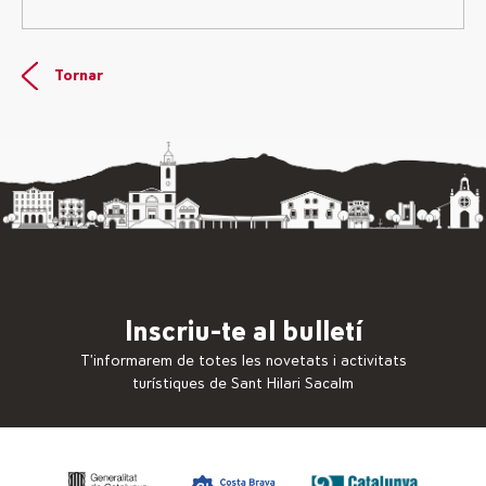
Tornar
Inscriu-te al bulletí
T’informarem de totes les novetats i activitats
turístiques de Sant Hilari Sacalm