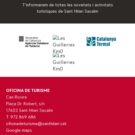
T’informarem de totes les novetats i activitats
turístiques de Sant Hilari Sacalm
OFICINA DE TURISME
Can Rovira
Plaça Dr. Robert, s/n
17403 Sant Hilari Sacalm
T. 972 869 686
oficinadeturisme@santhilari.cat
Google maps