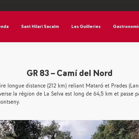
enda
Sant Hilari Sacalm
Les Guilleries
Gastronomi
GR 83 – Camí del Nord
éraire longue distance (212 km) reliant Mataró et Prades (La
verse la région de La Selva est long de 64,5 km et passe pa
Montseny.