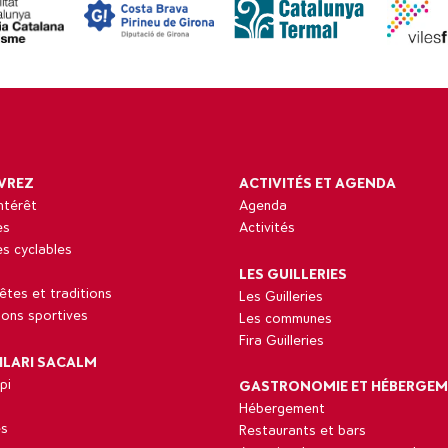
VREZ
ACTIVITÉS ET AGENDA
intérêt
Agenda
es
Activités
res cyclables
LES GUILLERIES
fêtes et traditions
Les Guilleries
tions sportives
Les communes
Fira Guilleries
ILARI SACALM
pi
GASTRONOMIE ET HÉBERGE
Hébergement
s
Restaurants et bars