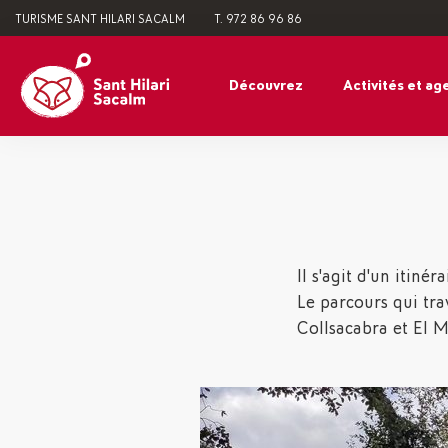
TURISME SANT HILARI SACALM
T. 972 86 96 86
Découvrez
Activités et ag
Il s'agit d'un itin
Le parcours qui tra
Collsacabra et El 