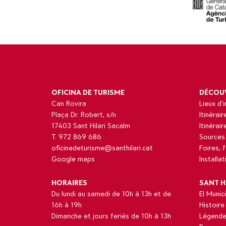
OFICINA DE TURISME
DÉCOU
Can Rovira
Lieux d’
Plaça Dr. Robert, s/n
Itinérair
17403 Sant Hilari Sacalm
Itinérai
T. 972 869 686
Sources
oficinadeturisme@santhilari.cat
Foires, 
Google maps
Installa
HORAIRES
SANT H
Du lundi au samedi de 10h à 13h et de
El Munici
16h à 19h
Histoire
Dimanche et jours feriés de 10h à 13h
Légende