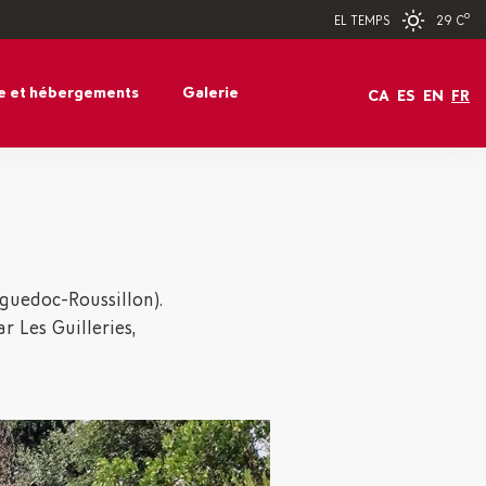
29 Cº
EL TEMPS
e et hébergements
Galerie
CA
ES
EN
FR
nguedoc-Roussillon).
r Les Guilleries,