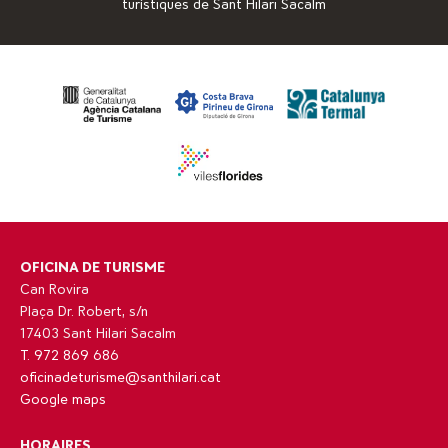
turístiques de Sant Hilari Sacalm
OFICINA DE TURISME
Can Rovira
Plaça Dr. Robert, s/n
17403 Sant Hilari Sacalm
T. 972 869 686
oficinadeturisme@santhilari.cat
Google maps
HORAIRES